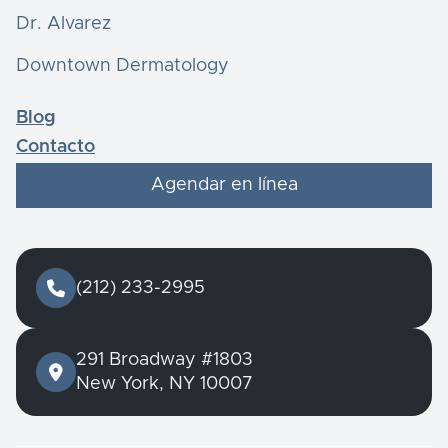
Dr. Alvarez
Downtown Dermatology
Blog
Contacto
Agendar en línea

(212) 233-2995
291 Broadway #1803

New York, NY 10007